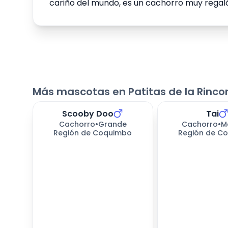
cariño del mundo, es un cachorro muy regal
Más mascotas en Patitas de la Rinc
Scooby Doo
Tai
450
días esperando
450
días espera
Cachorro
•
Grande
Cachorro
•
M
Región de Coquimbo
Región de C