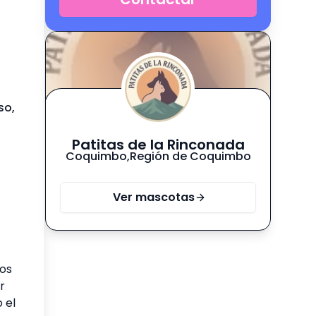
so,
Patitas de la Rinconada
Coquimbo
,
Región de Coquimbo
Ver mascotas
ros
r
 el