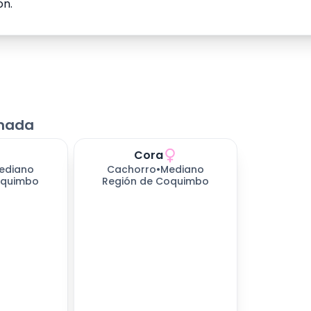
ón.
onada
Cora
ndo
450
días esperando
ediano
Cachorro
•
Mediano
oquimbo
Región de Coquimbo