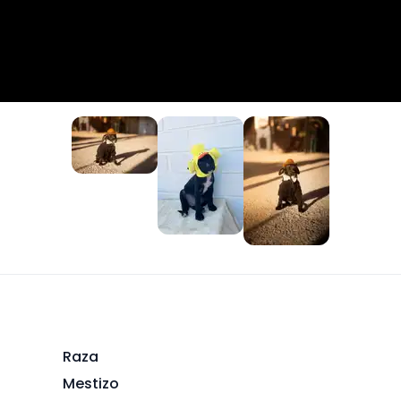
+
1
Raza
Mestizo