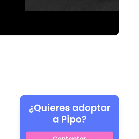
¿Quieres adoptar
a
Pipo
?
Contactar