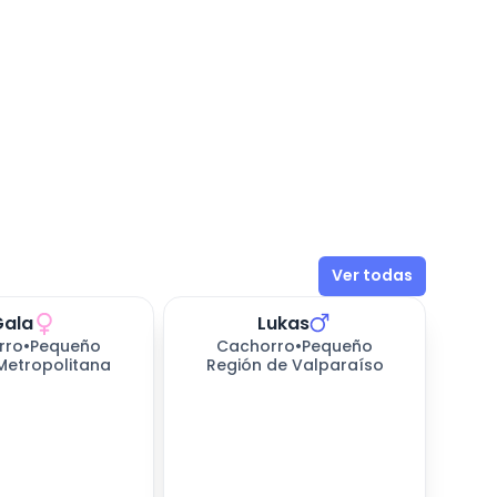
Ver todas
Gala
Lukas
rro
•
Pequeño
Cachorro
•
Pequeño
Metropolitana
Región de Valparaíso