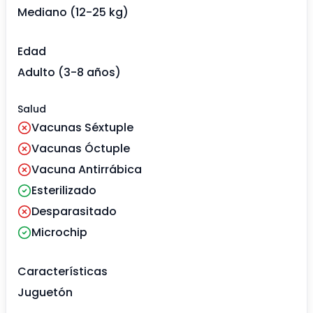
Mediano (12-25 kg)
Edad
Adulto (3-8 años)
Salud
Vacunas Séxtuple
Vacunas Óctuple
Vacuna Antirrábica
Esterilizado
Desparasitado
Microchip
Características
Juguetón