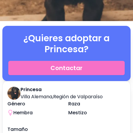
¿Quieres adoptar a
Princesa
?
Contactar
Princesa
Villa Alemana
,
Región de Valparaíso
Género
Raza
Hembra
Mestizo
Tamaño