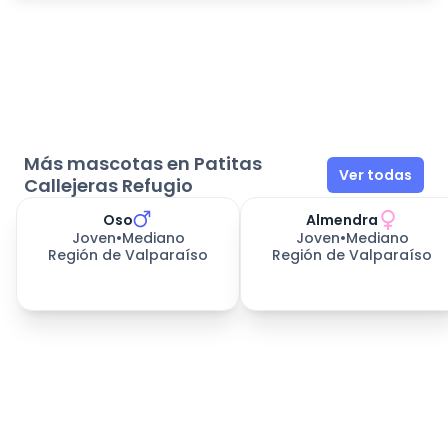
Más mascotas en Patitas
Ver todas
Callejeras Refugio
Oso
Almendra
437
días esperando
437
días esperando
Joven
•
Mediano
Joven
•
Mediano
Región de Valparaíso
Región de Valparaíso