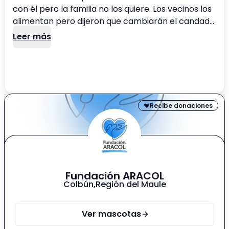
con él pero la familia no los quiere. Los vecinos los
alimentan pero dijeron que cambiarán el candado
y lo más probable es que los tiren a la calle. Rey es
Leer más
un perro ya adulto, aparentemente tiene un
problema de otitis o algo así, estuvo en
tratamiento pero no mejoró, se llevará
nuevamente a veterinario para que lo evalúe y
que mejore pronto.
Recibe donaciones
Fundación ARACOL
Colbún
,
Región del Maule
Ver mascotas