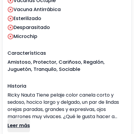
Vacunas Óctuple
Vacuna Antirrábica
Esterilizado
Desparasitado
Microchip
Características
Amistoso, Protector, Cariñoso, Regalón,
Juguetón, Tranquilo, Sociable
Historia
Ricky Nauta Tiene pelaje color canela corto y
sedoso, hocico largo y delgado, un par de lindas
orejas paradas, grandes y expresivas, ojos
marrones muy vivaces. ¿Qué le gusta hacer a
Ricky Nauta? Estar acompañado: Le encanta estar
Leer más
cerca, seguirte con la mirada o acostarse donde