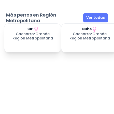
al veterinario a esterilizar y poner sus vacunas.
Con el certificado de chip debe ser inscrito(a) en
el Registro Nacional de Mascota, según lo exige la
Más perros en Región
Ver todas
legislación vigente.
Metropolitana
Suri
Nube
Cachorro
•
Grande
Cachorro
•
Grande
Región Metropolitana
Región Metropolitana