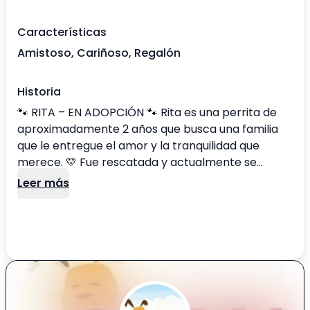
Características
Amistoso, Cariñoso, Regalón
Historia
🐾 RITA – EN ADOPCIÓN 🐾 Rita es una perrita de
aproximadamente 2 años que busca una familia
que le entregue el amor y la tranquilidad que
merece. 💛 Fue rescatada y actualmente se
encuentra desparasitada y libre de pulgas, lista
Leer más
para comenzar una nueva vida junto a personas
responsables y cariñosas. Es una perrita noble,
dulce y muy agradecida. Le encanta recibir
atención y compañía, y poco a poco va
demostrando toda su ternura. ✨ Buscamos para
ella un hogar definitivo donde la consideren parte
de la familia, con paciencia, amor y compromiso