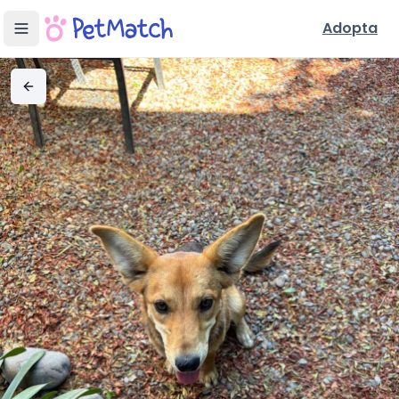
Adopta
Adopta a
Conoce a
Rita
Rita
-
: Su historia y personalidad
perra
joven
en
Isla de Maipo