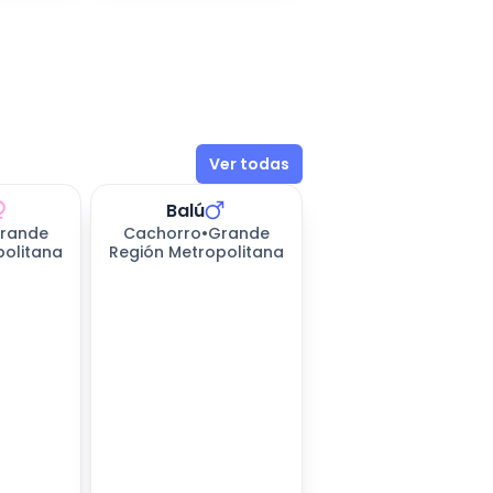
Ver todas
Balú
rande
Cachorro
•
Grande
politana
Región Metropolitana