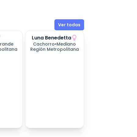
Ver todas
Luna Benedetta
rande
Cachorro
•
Mediano
politana
Región Metropolitana