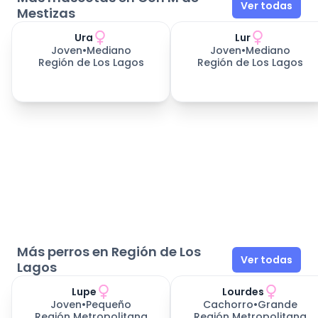
Ver todas
Mestizas
Ura
Lur
389
días esperando
389
días esperando
Joven
•
Mediano
Joven
•
Mediano
Región de Los Lagos
Región de Los Lagos
Más perros en Región de Los
Ver todas
Lagos
Lupe
Lourdes
Joven
•
Pequeño
Cachorro
•
Grande
Región Metropolitana
Región Metropolitana