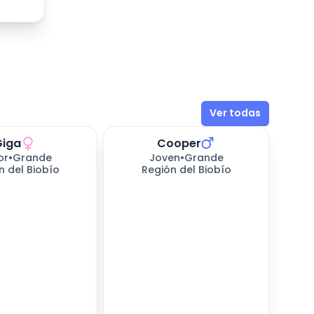
Ver todas
Giga
Cooper
sperando
657
días esperando
or
•
Grande
Joven
•
Grande
n del Biobío
Región del Biobío