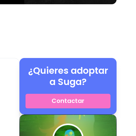
¿Quieres adoptar
a
Suga
?
Contactar