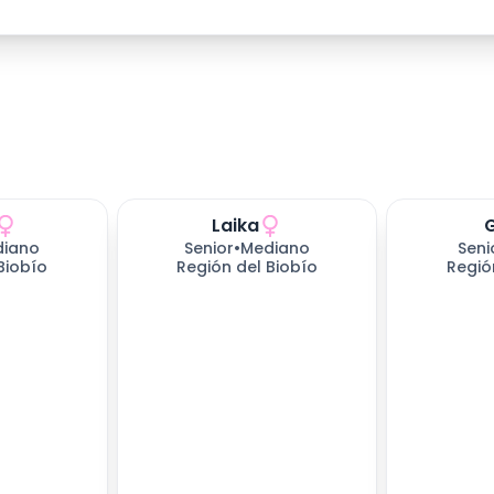
Laika
ndo
654
días esperando
654
días e
diano
Senior
•
Mediano
Seni
Biobío
Región del Biobío
Regió