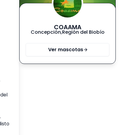
COAAMA
Concepción
,
Región del Biobío
Ver mascotas
n
 del
.
isto