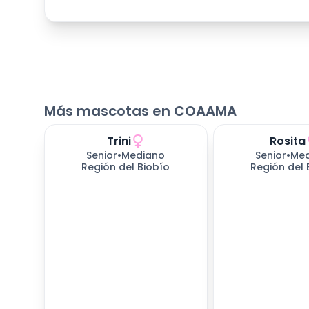
Más mascotas en COAAMA
Trini
Rosita
654
días esperando
654
días espera
Senior
•
Mediano
Senior
•
Me
Región del Biobío
Región del 