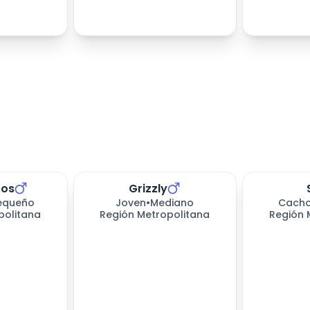
tos
Grizzly
equeño
Joven
•
Mediano
Cacho
politana
Región Metropolitana
Región 