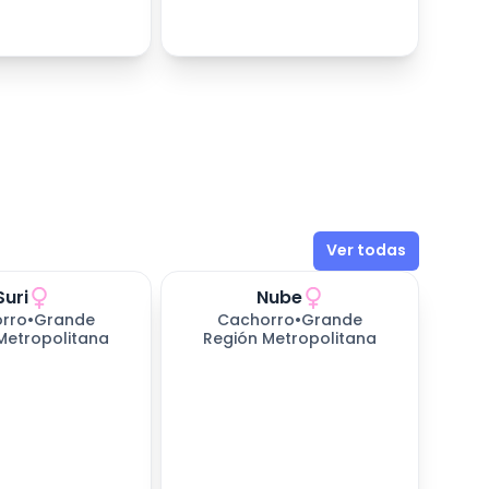
Ver todas
Suri
Nube
rro
•
Grande
Cachorro
•
Grande
Metropolitana
Región Metropolitana