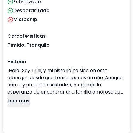
Esterilizado
Desparasitado
Microchip
Características
Tímido, Tranquilo
Historia
¡Hola! Soy Trini, y mi historia ha sido en este
albergue desde que tenía apenas un año. Aunque
aún soy un poco asustadiza, no pierdo la
esperanza de encontrar una familia amorosa que
me comprenda. Desde que las tías del albergue
Leer más
me vieron corriendo por aquí, he mantenido mi
timidez, pero eso no significa que no tenga mucho
amor para dar. A veces, solo necesito un poco
más de tiempo para confiar y mostrar mi