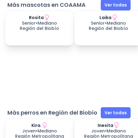
Más mascotas en COAAMA
Ver todas
Rosita
Laika
652
días esperando
652
días esperando
Senior
•
Mediano
Senior
•
Mediano
Región del Biobío
Región del Biobío
Más perros en Región del Biobío
Ver todas
Kira.
Inesita
Joven
•
Mediano
Joven
•
Mediano
Región Metropolitana
Región Metropolitana