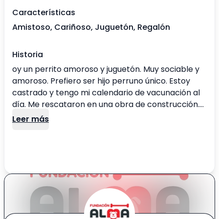
Características
Amistoso, Cariñoso, Juguetón, Regalón
Historia
oy un perrito amoroso y juguetón. Muy sociable y
amoroso. Prefiero ser hijo perruno único. Estoy
castrado y tengo mi calendario de vacunación al
día. Me rescataron en una obra de construcción.
Adóptame y te aseguro que nos cambiamos la
Leer más
vida para siempre🐾