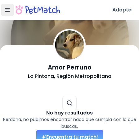
Adopta
- Adopción en
Amor Perruno
Conoce Nuestra Fundación
La Pintana
, Región Metropolitana
Ubicación y Servicios
Mascotas disponibles para adoptar (
0
resultados)
No hay resultados
Perdona, no pudimos encontrar nada que cumpla con lo que
buscas.
Encuentra tu match!