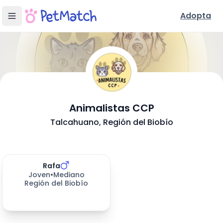
Adopta
- Adopción e
Animalistas CCP
Conoce Nuestra Fundación
Talcahuano
, Región del Biobío
Ubicación y Servicios
Mascotas disponibles para adoptar (
Perros en Adopción
1
resultados)
Rafa
650
días esperando
Joven
•
Mediano
Región del Biobío