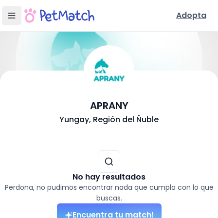
Adopta
- Adopción en
Yu
APRANY
Conoce Nuestra Fundación
Yungay
, Región del Ñuble
Ubicación y Servicios
Mascotas disponibles para adoptar (
0
resultados)
No hay resultados
Perdona, no pudimos encontrar nada que cumpla con lo que
buscas.
Encuentra tu match!