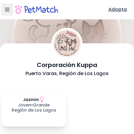
Adopta
- Adopción
Corporación Kuppa
Conoce Nuestra Fundación
Puerto Varas
, Región de Los Lagos
Ubicación y Servicios
Mascotas disponibles para adoptar (
Perros en Adopción
1
resultados)
Jazmin
303
días esperando
Joven
•
Grande
Región de Los Lagos