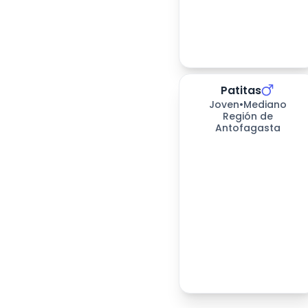
Patitas
278
días esperando
Joven
•
Mediano
Región de
Antofagasta