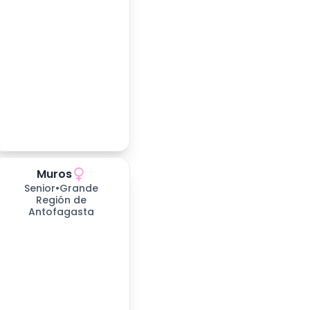
Muros
278
días esperando
Senior
•
Grande
Región de
Antofagasta