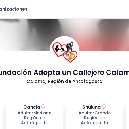
ganizaciones
undación Adopta un Callejero Cala
Calama
, Región de Antofagasta
Canela
Shukina
278
días esperando
278
días esperando
Adulto
•
Mediano
Adulto
•
Grande
Región de
Región de
Antofagasta
Antofagasta