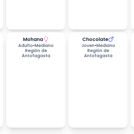
Mohana
Chocolate
278
días esperando
278
días esperando
Adulto
•
Mediano
Joven
•
Mediano
Región de
Región de
Antofagasta
Antofagasta