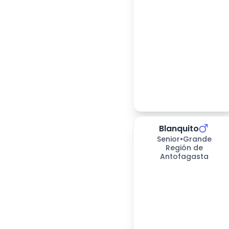
Blanquito
278
días esperando
Senior
•
Grande
Región de
Antofagasta