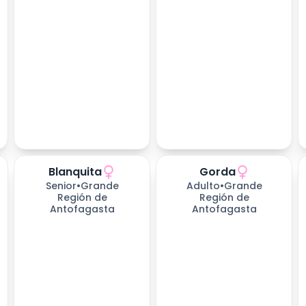
Blanquita
Gorda
278
días esperando
278
días esperando
Senior
•
Grande
Adulto
•
Grande
Región de
Región de
Antofagasta
Antofagasta