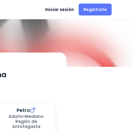
Iniciar sesión
Regístrate
- Adopción en
Calama
ma
Petro
278
días esperando
Adulto
•
Mediano
Región de
Antofagasta