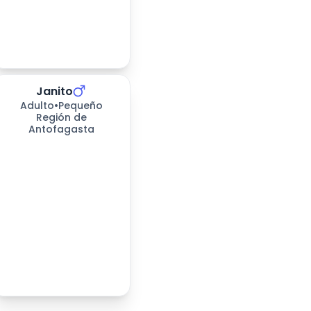
Janito
389
días esperando
Adulto
•
Pequeño
Región de
Antofagasta