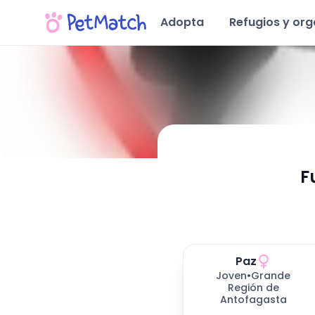
Adopta
Refugios y or
F
Conoce Nuestra Fundación
Ubicación y Servicios
Mascotas disponibles para adoptar (
Perros en Adopción
12
resultados)
Paz
278
días esperando
Joven
•
Grande
Región de
Antofagasta