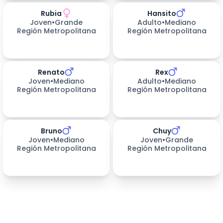
Rubia
Hansito
Joven
•
Grande
Adulto
•
Mediano
Región Metropolitana
Región Metropolitana
Renato
Rex
154
días esperando
Joven
•
Mediano
Adulto
•
Mediano
Región Metropolitana
Región Metropolitana
Bruno
Chuy
154
días esperando
182
días esperando
Joven
•
Mediano
Joven
•
Grande
Región Metropolitana
Región Metropolitana