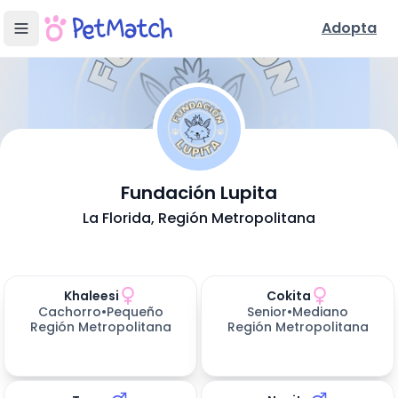
Adopta
- Adopción 
Fundación Lupita
Conoce Nuestra Fundación
La Florida
, Región Metropolitana
Ubicación y Servicios
Mascotas disponibles para adoptar (
Perros en Adopción
16
resultados)
Khaleesi
Cokita
Cachorro
•
Pequeño
Senior
•
Mediano
Región Metropolitana
Región Metropolitana