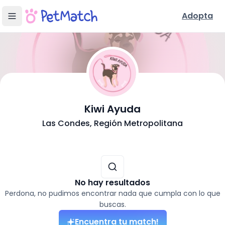
Adopta
- Adopción en
L
Kiwi Ayuda
Conoce Nuestra Fundación
Las Condes
, Región Metropolitana
Ubicación y Servicios
Mascotas disponibles para adoptar (
0
resultados)
No hay resultados
Perdona, no pudimos encontrar nada que cumpla con lo que
buscas.
Encuentra tu match!