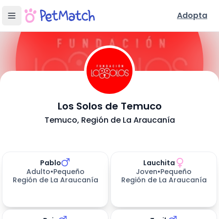
Adopta
- Adopción
Los Solos de Temuco
Conoce Nuestra Fundación
Temuco
, Región de La Araucanía
Ubicación y Servicios
Mascotas disponibles para adoptar (
Perros en Adopción
12
resultados)
Pablo
Lauchita
656
días esperando
656
días esperando
Adulto
•
Pequeño
Joven
•
Pequeño
Región de La Araucanía
Región de La Araucanía