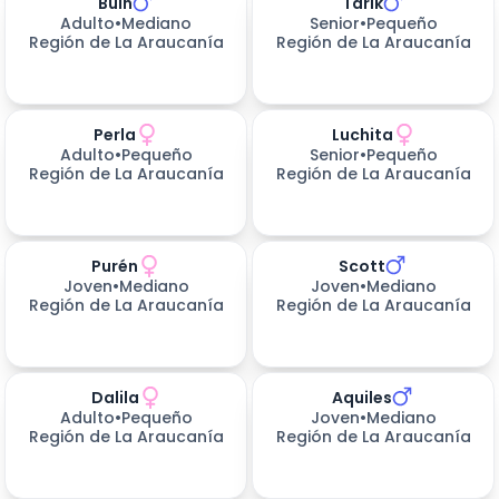
Buin
Tarik
656
días esperando
656
días esperando
Adulto
•
Mediano
Senior
•
Pequeño
Región de La Araucanía
Región de La Araucanía
Perla
Luchita
656
días esperando
659
días esperando
Adulto
•
Pequeño
Senior
•
Pequeño
Región de La Araucanía
Región de La Araucanía
Purén
Scott
659
días esperando
659
días esperando
Joven
•
Mediano
Joven
•
Mediano
Región de La Araucanía
Región de La Araucanía
Dalila
Aquiles
659
días esperando
659
días esperando
Adulto
•
Pequeño
Joven
•
Mediano
Región de La Araucanía
Región de La Araucanía