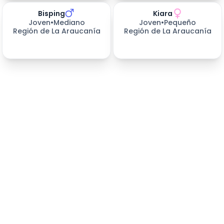
Bisping
Kiara
659
días esperando
660
días esperando
Joven
•
Mediano
Joven
•
Pequeño
Región de La Araucanía
Región de La Araucanía