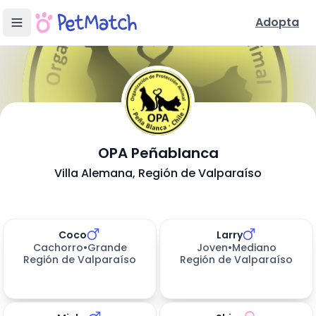
Adopta
- Adopción e
OPA Peñablanca
Conoce Nuestra Fundación
Villa Alemana
, Región de Valparaíso
Ubicación y Servicios
Mascotas disponibles para adoptar (
Perros en Adopción
Gatos en Adopción
5
resultados)
Coco
Larry
463
días esperando
463
días esperando
Cachorro
•
Grande
Joven
•
Mediano
Región de Valparaíso
Región de Valparaíso