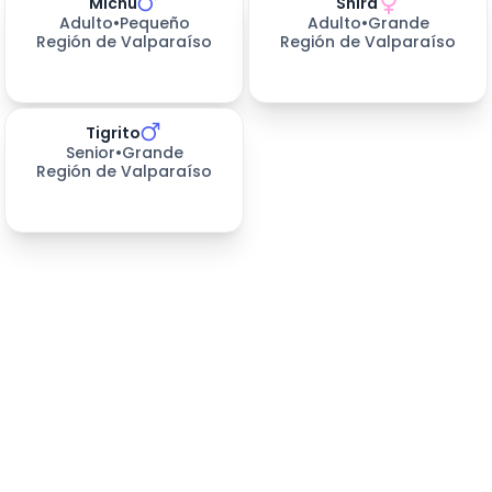
Michu
Shira
465
días esperando
659
días esperando
Adulto
•
Pequeño
Adulto
•
Grande
Región de Valparaíso
Región de Valparaíso
Tigrito
659
días esperando
Senior
•
Grande
Región de Valparaíso