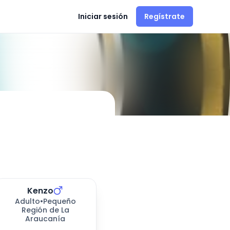
Iniciar sesión
Regístrate
ón en
Temuco
Kenzo
Adulto
•
Pequeño
Región de La
Araucanía