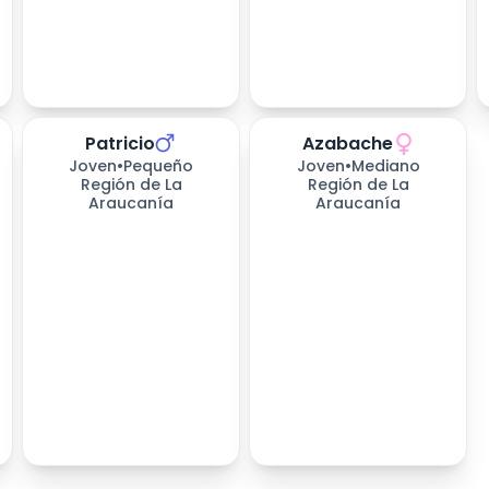
Patricio
Azabache
423
días esperando
Joven
•
Pequeño
Joven
•
Mediano
Región de La
Región de La
Araucanía
Araucanía