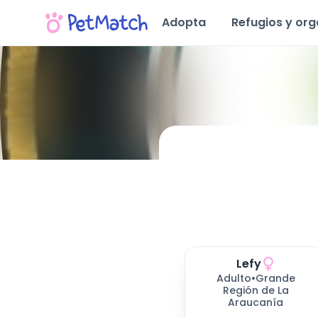
Adopta
Refugios y or
Conoce Nuestra Fundación
Ubicación y Servicios
Mascotas disponibles para adoptar (
Perros en Adopción
Gatos en Adopción
11
resultados)
Lefy
Adulto
•
Grande
Región de La
Araucanía