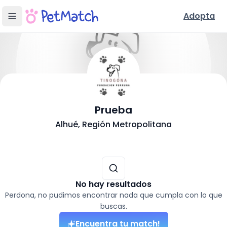
Adopta
- Adopción en
Alh
Prueba
Conoce Nuestra Fundación
Alhué
, Región Metropolitana
Ubicación y Servicios
Mascotas disponibles para adoptar (
0
resultados)
No hay resultados
Perdona, no pudimos encontrar nada que cumpla con lo que
buscas.
Encuentra tu match!