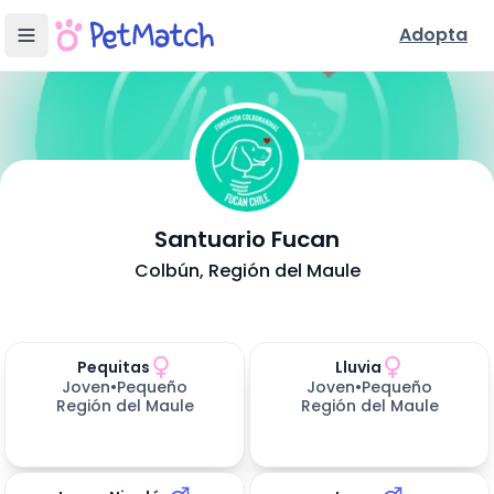
Adopta
- Adopción e
Santuario Fucan
Conoce Nuestra Fundación
Colbún
, Región del Maule
Ubicación y Servicios
Mascotas disponibles para adoptar (
Perros en Adopción
19
resultados)
Pequitas
Lluvia
Joven
•
Pequeño
Joven
•
Pequeño
Región del Maule
Región del Maule