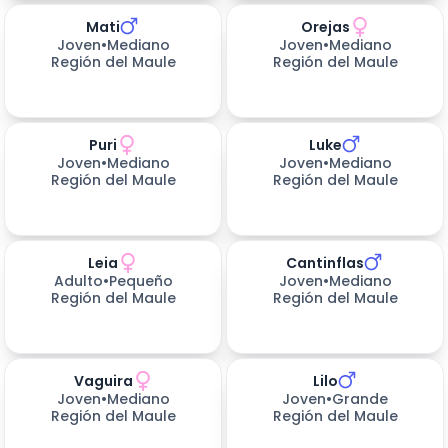
Mati
Orejas
371
días esperando
371
días esperando
Joven
•
Mediano
Joven
•
Mediano
Región del Maule
Región del Maule
Puri
Luke
371
días esperando
396
días esperando
Joven
•
Mediano
Joven
•
Mediano
Región del Maule
Región del Maule
Leia
Cantinflas
396
días esperando
396
días esperando
Adulto
•
Pequeño
Joven
•
Mediano
Región del Maule
Región del Maule
Vaguira
Lilo
396
días esperando
396
días esperando
Joven
•
Mediano
Joven
•
Grande
Región del Maule
Región del Maule