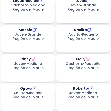
Lucas Nicolás
Lucas
Cachorro
•
Mediano
Joven
•
Grande
Región del Maule
Región del Maule
Manolo
Raulito
Joven
•
Grande
Adulto
•
Pequeño
Región del Maule
Región del Maule
Cindy
Molly
156
días esperando
Joven
•
Mediano
Cachorro
•
Pequeño
Región del Maule
Región del Maule
Ojitos
Roberto
156
días esperando
191
días esperando
Adulto
•
Mediano
Joven
•
Mediano
Región del Maule
Región del Maule