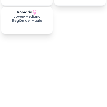
Romaria
396
días esperando
Joven
•
Mediano
Región del Maule