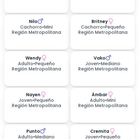
Nilo
Britney
Cachorro
•
Mini
Cachorro
•
Pequeño
Región Metropolitana
Región Metropolitana
Wendy
Vako
Adulto
•
Pequeño
Joven
•
Mediano
Región Metropolitana
Región Metropolitana
Nayen
Ámbar
Joven
•
Pequeño
Adulto
•
Mini
Región Metropolitana
Región Metropolitana
Punto
Cremita
300
días esperando
Adulto
•
Mediano
Joven
•
Pequeño