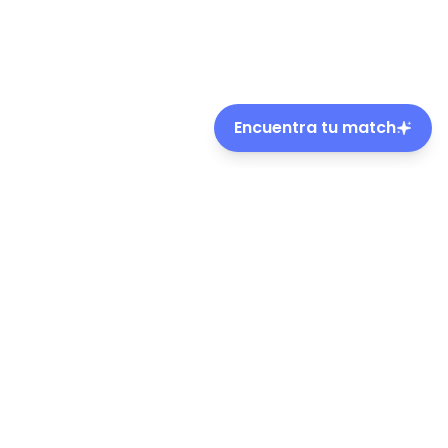
Encuentra tu match
Preguntas frecuentes
¿Dónde adopto un gato en Puente Alto?