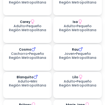
Región Metropolitana
Región Metropolitana
Carey
Isa
423
días esperando
Adulto
•
Pequeño
Adulto
•
Pequeño
Región Metropolitana
Región Metropolitana
Cosmo
Rau
Cachorro
•
Pequeño
Joven
•
Pequeño
Región Metropolitana
Región Metropolitana
Blanquito
Lilo
Adulto
•
Mini
Adulto
•
Pequeño
Región Metropolitana
Región Metropolitana
Britney
Marie Jane