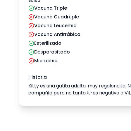
Salud
Vacuna Triple
Vacuna Cuadrúple
Vacuna Leucemia
Vacuna Antirrábica
Esterilizado
Desparasitado
Microchip
Historia
Kitty es una gatita adulta, muy regaloncita. 
compañía pero no tanta 🫢 es negativa a ViLef