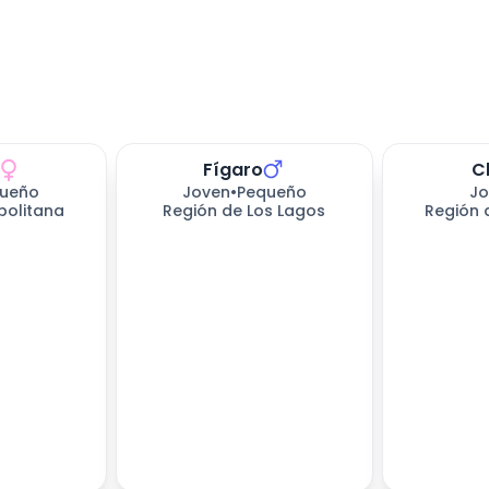
Fígaro
C
ueño
Joven
•
Pequeño
Jo
politana
Región de Los Lagos
Región 