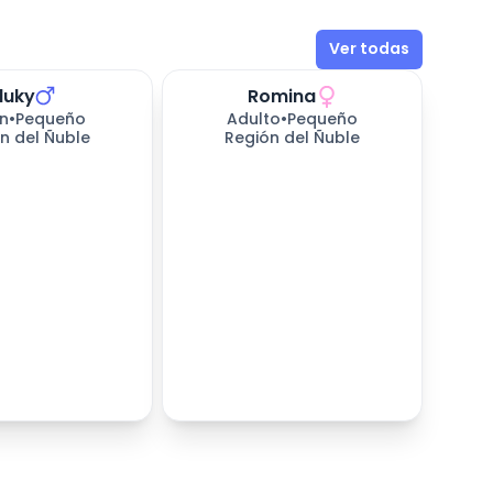
Ver todas
luky
Romina
perando
171
días esperando
n
•
Pequeño
Adulto
•
Pequeño
n del Ñuble
Región del Ñuble