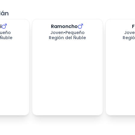
lán
i
Ramoncho
F
171
días es
ueño
Joven
•
Pequeño
Jove
 Ñuble
Región del Ñuble
Regió