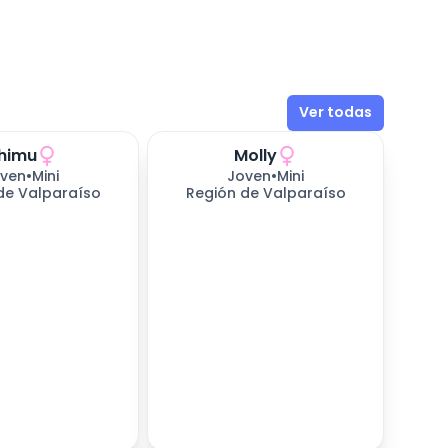
Ver todas
himu
Molly
ven
•
Mini
Joven
•
Mini
de Valparaíso
Región de Valparaíso