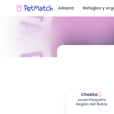
Adopta
Refugios y or
Conoce Nuestra Fundación
Ubicación y Servicios
Mascotas disponibles para adoptar (
Perros en Adopción
Gatos en Adopción
20
resultados)
Chokita
Joven
•
Pequeño
Región del Ñuble