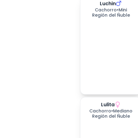
Luchin
536
días esperando
Cachorro
•
Mini
Región del Ñuble
Lulita
669
días esperando
Cachorro
•
Mediano
Región del Ñuble