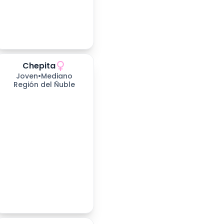
Chepita
478
días esperando
Joven
•
Mediano
Región del Ñuble