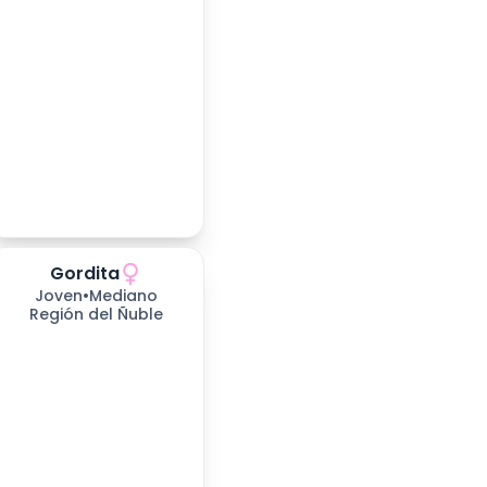
Gordita
258
días esperando
Joven
•
Mediano
Región del Ñuble