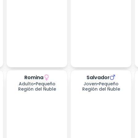
Romina
Salvador
173
días esperando
173
días esperando
Adulto
•
Pequeño
Joven
•
Pequeño
Región del Ñuble
Región del Ñuble