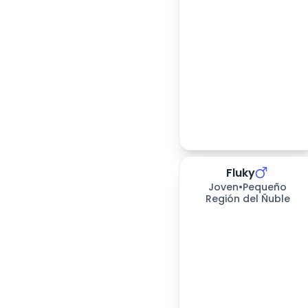
Fluky
173
días esperando
Joven
•
Pequeño
Región del Ñuble