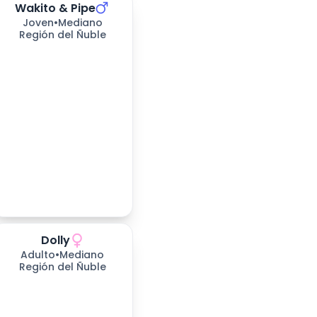
Wakito & Pipe
669
días esperando
Joven
•
Mediano
Región del Ñuble
Dolly
669
días esperando
Adulto
•
Mediano
Región del Ñuble