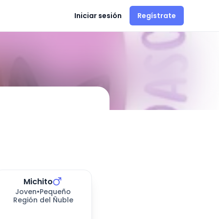
Iniciar sesión
Regístrate
ción en
Chillán Viejo
Michito
173
días esperando
Joven
•
Pequeño
Región del Ñuble