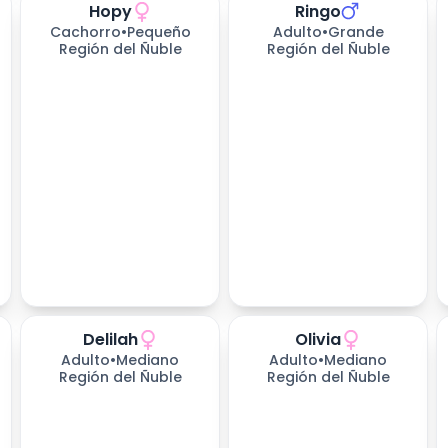
Hopy
Ringo
544
días esperando
669
días esperando
Cachorro
•
Pequeño
Adulto
•
Grande
Región del Ñuble
Región del Ñuble
Delilah
Olivia
669
días esperando
669
días esperando
Adulto
•
Mediano
Adulto
•
Mediano
Región del Ñuble
Región del Ñuble