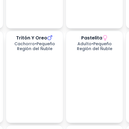
Tritón Y Oreo
Pastelita
258
días esperando
258
días esperando
Cachorro
•
Pequeño
Adulto
•
Pequeño
Región del Ñuble
Región del Ñuble