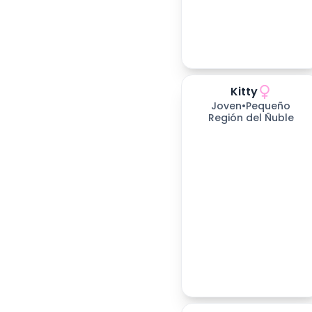
Kitty
258
días esperando
Joven
•
Pequeño
Región del Ñuble