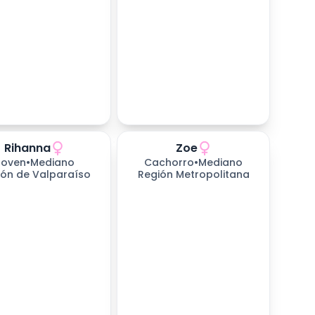
Rihanna
Zoe
as esperando
Joven
•
Mediano
Cachorro
•
Mediano
ión de Valparaíso
Región Metropolitana