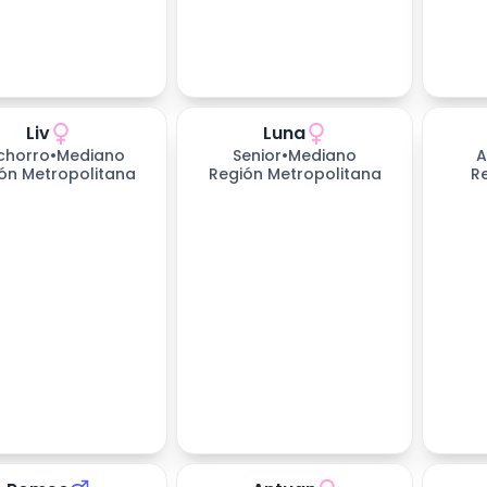
Liv
Luna
chorro
•
Mediano
Senior
•
Mediano
A
ón Metropolitana
Región Metropolitana
R