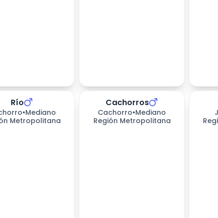
Río
Cachorros
227
dí
chorro
•
Mediano
Cachorro
•
Mediano
ón Metropolitana
Región Metropolitana
Reg