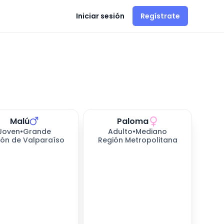
Iniciar sesión
Regístrate
Malú
Paloma
Joven
•
Grande
Adulto
•
Mediano
ión de Valparaíso
Región Metropolitana