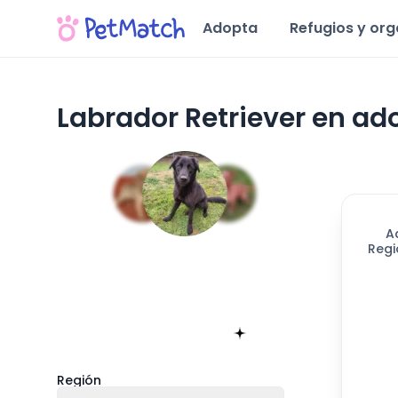
Adopta
Refugios y or
Labrador Retriever en ad
A
Regi
Encuentra tu match!
Sólo toma 60 segundos
Empieza ahora
Región