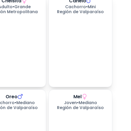
Cheisita
Canelo
Adulto
•
Grande
Cachorro
•
Mini
ión Metropolitana
Región de Valparaíso
Oreo
Mel
chorro
•
Mediano
Joven
•
Mediano
ión de Valparaíso
Región de Valparaíso