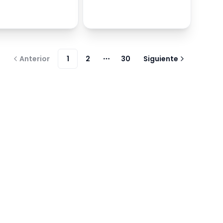
Anterior
1
2
30
Siguiente
Más páginas