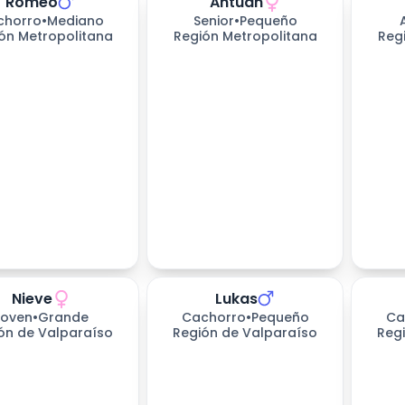
Romeo
Antuan
chorro
•
Mediano
Senior
•
Pequeño
ón Metropolitana
Región Metropolitana
Reg
Nieve
Lukas
s esperando
Joven
•
Grande
Cachorro
•
Pequeño
Ca
ón de Valparaíso
Región de Valparaíso
Reg