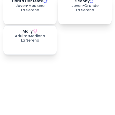
Carita Contenta
Scooby
561
días esperando
561
días esperando
Joven
•
Mediano
Joven
•
Grande
La Serena
La Serena
Molly
561
días esperando
Adulto
•
Mediano
La Serena