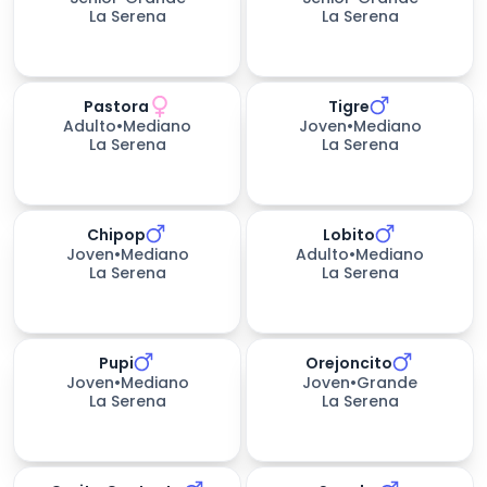
La Serena
La Serena
Pastora
Tigre
312
días esperando
559
días esperando
Adulto
•
Mediano
Joven
•
Mediano
La Serena
La Serena
Chipop
Lobito
559
días esperando
559
días esperando
Joven
•
Mediano
Adulto
•
Mediano
La Serena
La Serena
Pupi
Orejoncito
559
días esperando
561
días esperando
Joven
•
Mediano
Joven
•
Grande
La Serena
La Serena