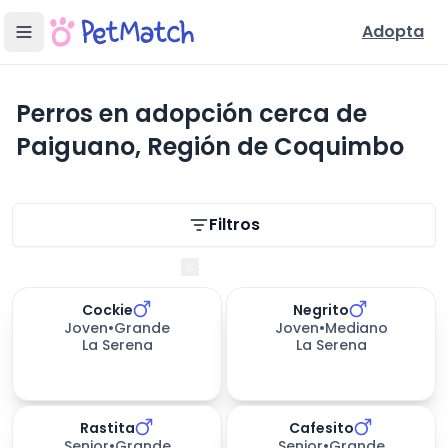
Adopta
Perros en adopción cerca de
Paiguano, Región de Coquimbo
Filtros de búsqueda
Filtros
Región de Coquimbo
Cockie
Negrito
561
días esperando
Joven
•
Grande
Joven
•
Mediano
La Serena
La Serena
Rastita
Cafesito
Senior
•
Grande
Senior
•
Grande