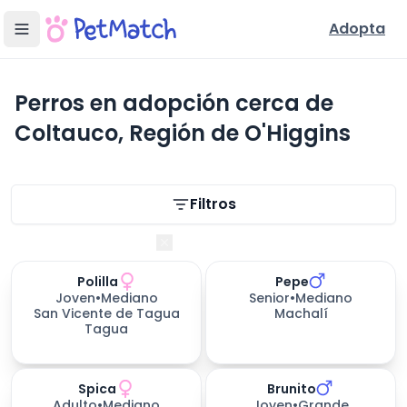
Adopta
Perros en adopción cerca de
Coltauco, Región de O'Higgins
Filtros de búsqueda
Filtros
Región de O'Higgins
Polilla
Pepe
307
días esperando
Joven
•
Mediano
Senior
•
Mediano
San Vicente de Tagua
Machalí
Tagua
Spica
Brunito
Adulto
•
Mediano
Joven
•
Grande