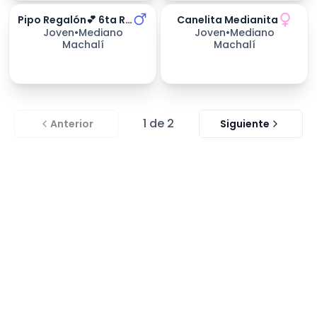
Pipo Regalón💕 6ta Región
Canelita Medianita
254
días esperando
Joven
•
Mediano
Joven
•
Mediano
Machalí
Machalí
1
de
2
Anterior
Siguiente