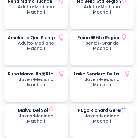
Nena Mamá 'luchona'💪🌷6ta Región
Flo Bella 6ta Región
Adulto
•
Mediano
Adulto
•
Mediano
Machalí
Machalí
Amelia La Que Siempre Vuelve
Reina 👑 6ta Región
170
días esperando
Adulto
•
Mediano
Senior
•
Grande
Machalí
Machalí
Runa Maravilla💟6ta Región
Laika Sendero De La Vida
170
días esperando
Joven
•
Mediano
Joven
•
Mediano
Machalí
Machalí
Malva Del Sol
Hugo Richard Gere
234
días esperando
234
días esperando
Joven
•
Mediano
Joven
•
Mediano
Machalí
Machalí