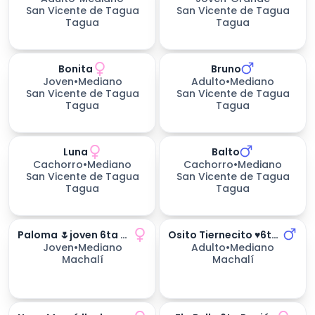
San Vicente de Tagua
San Vicente de Tagua
Tagua
Tagua
Bonita
Bruno
Joven
•
Mediano
Adulto
•
Mediano
San Vicente de Tagua
San Vicente de Tagua
Tagua
Tagua
Luna
Balto
233
días esperando
Cachorro
•
Mediano
Cachorro
•
Mediano
San Vicente de Tagua
San Vicente de Tagua
Tagua
Tagua
Paloma 🌷joven 6ta Región
Osito Tiernecito ♥️6ta Región
Joven
•
Mediano
Adulto
•
Mediano
Machalí
Machalí