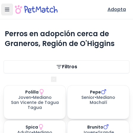
Adopta
Perros en adopción cerca de
Graneros, Región de O'Higgins
Filtros de búsqueda
Filtros
Región de O'Higgins
Polilla
Pepe
308
días esperando
Joven
•
Mediano
Senior
•
Mediano
San Vicente de Tagua
Machalí
Tagua
Spica
Brunito
Adulto
•
Mediano
Joven
•
Grande