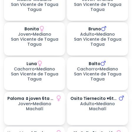
San Vicente de Tagua
San Vicente de Tagua
Tagua
Tagua
Bonita
Bruno
Joven
•
Mediano
Adulto
•
Mediano
San Vicente de Tagua
San Vicente de Tagua
Tagua
Tagua
Luna
Balto
234
días esperando
Cachorro
•
Mediano
Cachorro
•
Mediano
San Vicente de Tagua
San Vicente de Tagua
Tagua
Tagua
Paloma 🌷joven 6ta Región
Osito Tiernecito ♥️6ta Región
Joven
•
Mediano
Adulto
•
Mediano
Machalí
Machalí