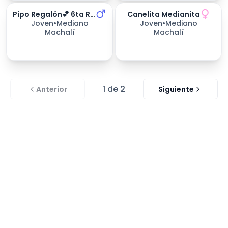
Pipo Regalón💕 6ta Región
Canelita Medianita
255
días esperando
Joven
•
Mediano
Joven
•
Mediano
Machalí
Machalí
1
de
2
Anterior
Siguiente