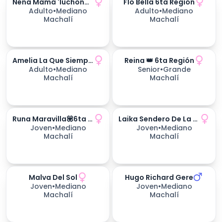
Nena Mamá 'luchona'💪🌷6ta Región
Flo Bella 6ta Región
Adulto
•
Mediano
Adulto
•
Mediano
Machalí
Machalí
Amelia La Que Siempre Vuelve
Reina 👑 6ta Región
171
días esperando
Adulto
•
Mediano
Senior
•
Grande
Machalí
Machalí
Runa Maravilla💟6ta Región
Laika Sendero De La Vida
171
días esperando
Joven
•
Mediano
Joven
•
Mediano
Machalí
Machalí
Malva Del Sol
Hugo Richard Gere
235
días esperando
235
días esperando
Joven
•
Mediano
Joven
•
Mediano
Machalí
Machalí