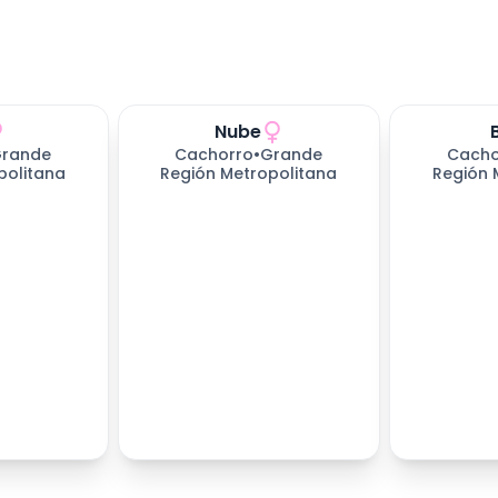
Nube
rande
Cachorro
•
Grande
Cacho
politana
Región Metropolitana
Región 