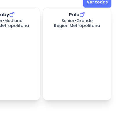
Ver todas
Toby
Polo
or
•
Mediano
Senior
•
Grande
Metropolitana
Región Metropolitana