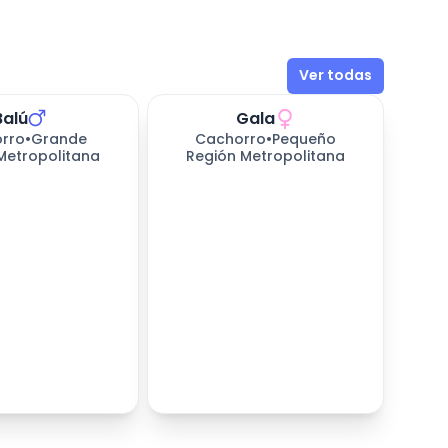
Ver todas
Balú
Gala
rro
•
Grande
Cachorro
•
Pequeño
Metropolitana
Región Metropolitana