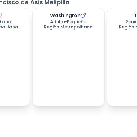
isco de Asis Melipilla
Washington
diano
Adulto
•
Pequeño
Seni
politana
Región Metropolitana
Región 