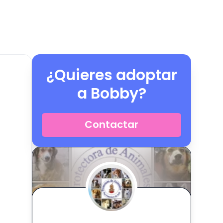
¿Quieres adoptar
a
Bobby
?
Contactar