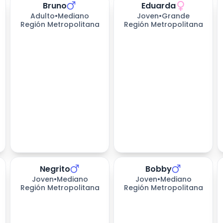
Bruno
Eduarda
Adulto
•
Mediano
Joven
•
Grande
Región Metropolitana
Región Metropolitana
Negrito
Bobby
283
días esperando
326
días esperando
Joven
•
Mediano
Joven
•
Mediano
Región Metropolitana
Región Metropolitana