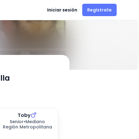
Iniciar sesión
Regístrate
- Adopción en
Melipilla
lla
Toby
Senior
•
Mediano
Región Metropolitana