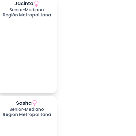
Jacinta
Senior
•
Mediano
Región Metropolitana
Sasha
711
días esperando
Senior
•
Mediano
Región Metropolitana