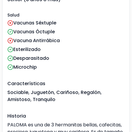
Salud
Vacunas Séxtuple
Vacunas Óctuple
Vacuna Antirrábica
Esterilizado
Desparasitado
Microchip
Características
Sociable, Juguetón, Cariñoso, Regalón,
Amistoso, Tranquilo
Historia
PALOMA es una de 3 hermanitas bellas, cafecitas,
preciosa, juguetona y muy cariñosa. Es de tamaño