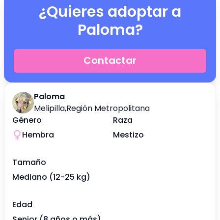
¿Quieres adoptar a
Paloma
?
Contactar
Paloma
Melipilla
,
Región Metropolitana
Género
Raza
Hembra
Mestizo
Tamaño
Mediano (12-25 kg)
Edad
Senior (8 años o más)