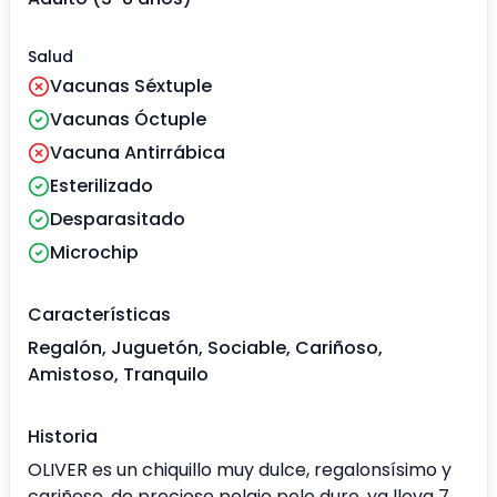
Salud
Vacunas Séxtuple
Vacunas Óctuple
Vacuna Antirrábica
Esterilizado
Desparasitado
Microchip
Características
Regalón, Juguetón, Sociable, Cariñoso,
Amistoso, Tranquilo
Historia
OLIVER es un chiquillo muy dulce, regalonsísimo y
cariñoso, de precioso pelaje pelo duro, ya lleva 7