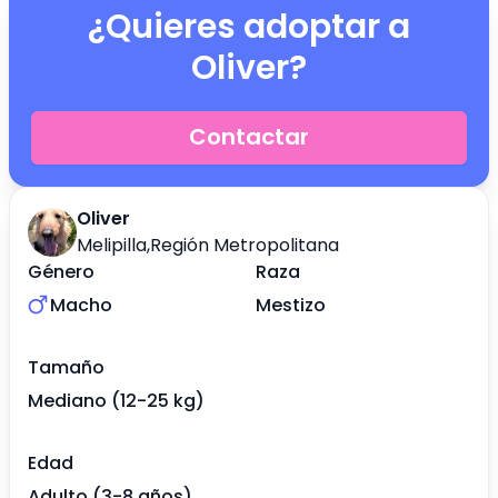
¿Quieres adoptar a
Oliver
?
Contactar
Oliver
Melipilla
,
Región Metropolitana
Género
Raza
Macho
Mestizo
Tamaño
Mediano (12-25 kg)
Edad
Adulto (3-8 años)