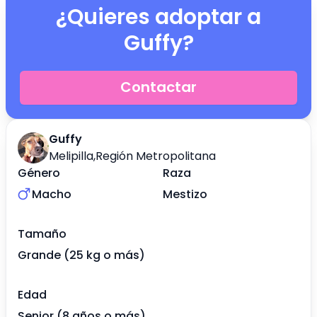
¿Quieres adoptar a
Guffy
?
Contactar
Guffy
Melipilla
,
Región Metropolitana
Género
Raza
Macho
Mestizo
Tamaño
Grande (25 kg o más)
Edad
Senior (8 años o más)