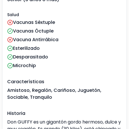
Salud
Vacunas Séxtuple
Vacunas Óctuple
Vacuna Antirrábica
Esterilizado
Desparasitado
Microchip
Características
Amistoso, Regalón, Cariñoso, Juguetón,
Sociable, Tranquilo
Historia
Don GUFFY es un gigantón gordo hermoso, dulce y
muy regalón. Es grande (30 kilos), está chipeado y